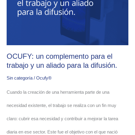
el
trabajo
y
un
OCUFY: un complemento para el
trabajo y un aliado para la difusión.
aliado
Sin categoría
/
Ocufy®
para
la
Cuando la creación de una herramienta parte de una
difusión.
necesidad existente, el trabajo se realiza con un fin muy
claro: cubrir esa necesidad y contribuir a mejorar la tarea
diaria en ese sector. Este fue el objetivo con el que nació