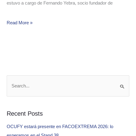
estuvo a cargo de Fernando Yebra, socio fundador de
Read More »
S
e
a
Recent Posts
r
c
OCUFY estará presente en FACOEXTREMA 2026: lo
h
esperamos en el Stand 38