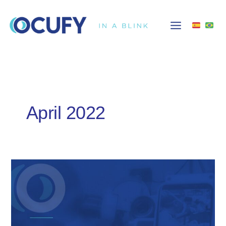
Skip
to
content
April 2022
OCUFY
sumó
distribuidores