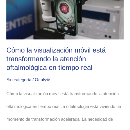
móvil
está
transformando
la
Cómo la visualización móvil está
atención
transformando la atención
oftalmológica en tiempo real
oftalmológica
Sin categoría
/
Ocufy®
en
Cómo la visualización móvil está transformando la atención
tiempo
oftalmológica en tiempo real La oftalmología está viviendo un
real
momento de transformación acelerada. La necesidad de