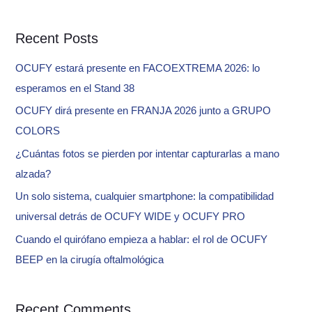
a
Recent Posts
r
c
OCUFY estará presente en FACOEXTREMA 2026: lo
h
esperamos en el Stand 38
f
OCUFY dirá presente en FRANJA 2026 junto a GRUPO
o
COLORS
r
¿Cuántas fotos se pierden por intentar capturarlas a mano
:
alzada?
Un solo sistema, cualquier smartphone: la compatibilidad
universal detrás de OCUFY WIDE y OCUFY PRO
Cuando el quirófano empieza a hablar: el rol de OCUFY
BEEP en la cirugía oftalmológica
Recent Comments