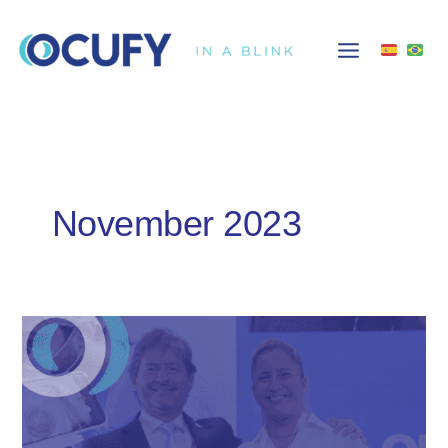
Skip
to
content
November 2023
OCUFY®
en
la