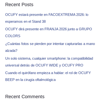
Recent Posts
r
c
OCUFY estará presente en FACOEXTREMA 2026: lo
h
esperamos en el Stand 38
f
OCUFY dirá presente en FRANJA 2026 junto a GRUPO
o
COLORS
r
¿Cuántas fotos se pierden por intentar capturarlas a mano
:
alzada?
Un solo sistema, cualquier smartphone: la compatibilidad
universal detrás de OCUFY WIDE y OCUFY PRO
Cuando el quirófano empieza a hablar: el rol de OCUFY
BEEP en la cirugía oftalmológica
Recent Comments