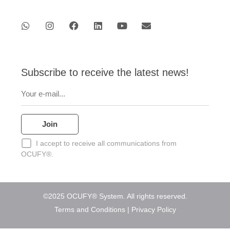
W
I
F
L
Y
E
h
n
a
i
o
n
a
s
c
n
u
v
t
t
e
k
t
e
s
a
b
e
u
l
a
g
o
d
b
o
p
r
o
i
e
p
p
a
k
n
e
Subscribe to receive the latest news!
m
I accept to receive all communications from
OCUFY®.
©2025 OCUFY® System. All rights reserved.
Terms and Conditions
|
Privacy Policy