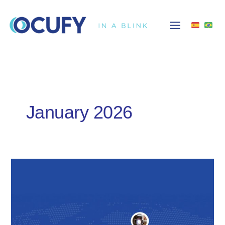
Skip
to
content
January 2026
OCUFY:
innovación
en