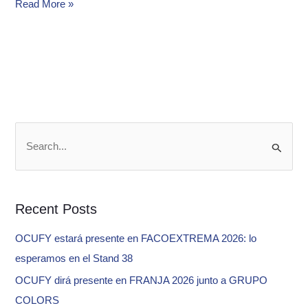
Read More »
S
e
a
Recent Posts
r
c
OCUFY estará presente en FACOEXTREMA 2026: lo
h
esperamos en el Stand 38
f
OCUFY dirá presente en FRANJA 2026 junto a GRUPO
o
COLORS