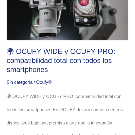
y
OCUFY
PRO:
compatibilidad
🌍 OCUFY WIDE y OCUFY PRO:
total
compatibilidad total con todos los
smartphones
con
Sin categoría
/
Ocufy®
todos
🌍 OCUFY WIDE y OCUFY PRO: compatibilidad total con
los
todos los smartphones En OCUFY desarrollamos nuestros
smartphones
dispositivos bajo una premisa clara: que la innovación