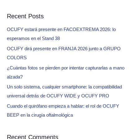
a
Recent Posts
r
c
OCUFY estará presente en FACOEXTREMA 2026: lo
h
esperamos en el Stand 38
f
OCUFY dirá presente en FRANJA 2026 junto a GRUPO
o
COLORS
r
¿Cuántas fotos se pierden por intentar capturarlas a mano
:
alzada?
Un solo sistema, cualquier smartphone: la compatibilidad
universal detrás de OCUFY WIDE y OCUFY PRO
Cuando el quirófano empieza a hablar: el rol de OCUFY
BEEP en la cirugía oftalmológica
Recent Comments