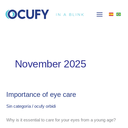
Skip
to
content
November 2025
Importance of eye care
Importance
Sin categoría
/
ocufy orbidi
of
Why is it essential to care for your eyes from a young age?
eye