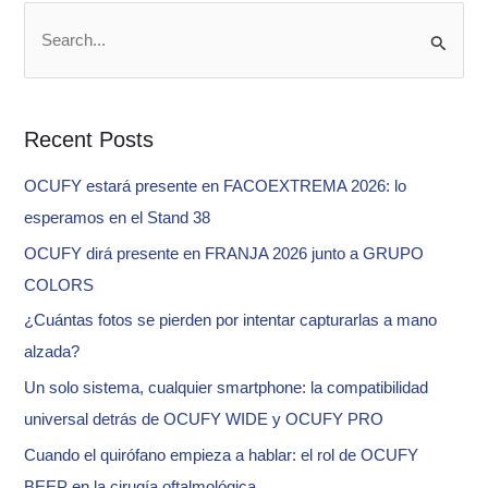
S
e
a
Recent Posts
r
c
OCUFY estará presente en FACOEXTREMA 2026: lo
h
esperamos en el Stand 38
f
OCUFY dirá presente en FRANJA 2026 junto a GRUPO
o
COLORS
r
¿Cuántas fotos se pierden por intentar capturarlas a mano
:
alzada?
Un solo sistema, cualquier smartphone: la compatibilidad
universal detrás de OCUFY WIDE y OCUFY PRO
Cuando el quirófano empieza a hablar: el rol de OCUFY
BEEP en la cirugía oftalmológica