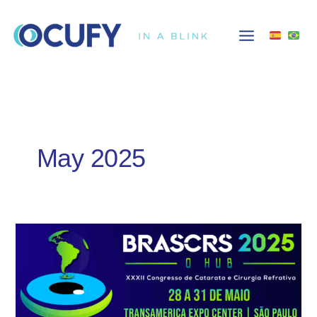
Skip
to
content
May 2025
Ocufy
dice
presente