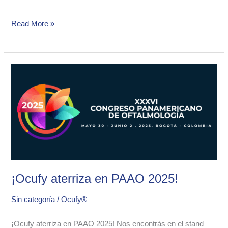
Read More »
¡Ocufy
aterriza
en
PAAO
2025!
¡Ocufy aterriza en PAAO 2025!
Sin categoría
/
Ocufy®
¡Ocufy aterriza en PAAO 2025! Nos encontrás en el stand