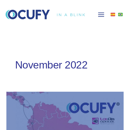
Skip
to
content
November 2022
Expansión
de
OCUFY