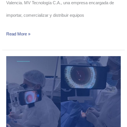
Valencia. MV Tecnología C.A., una empresa encargada de
importar, comercializar y distribuir equipos
Read More »
Cirugías
en
alta
calidad
con
OCUFY