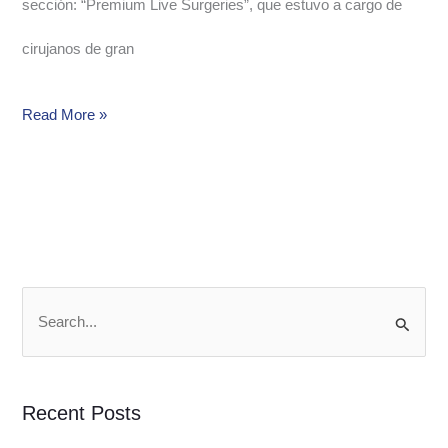
sección: “Premium Live Surgeries”, que estuvo a cargo de
cirujanos de gran
Read More »
S
e
a
Recent Posts
r
c