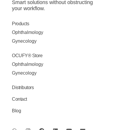
Smart solutions without obstructing
your workflow.
Products
Ophthalmology
Gynecology
OCUFY® Store
Ophthalmology
Gynecology
Distributors
Contact
Blog
W
I
F
L
Y
E
h
n
a
i
o
n
a
s
c
n
u
v