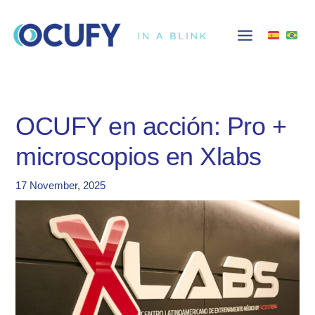
Skip
to
content
OCUFY en acción: Pro +
microscopios en Xlabs
17 November, 2025