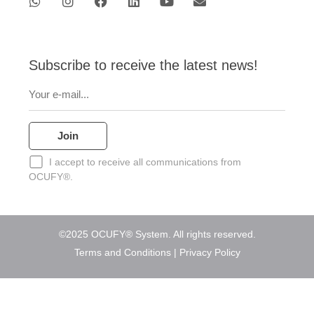
t
t
e
k
t
e
s
a
b
e
u
l
a
g
o
d
b
o
p
r
o
i
e
p
p
a
k
n
e
Subscribe to receive the latest news!
m
I accept to receive all communications from
OCUFY®.
©2025 OCUFY® System. All rights reserved.
Terms and Conditions
|
Privacy Policy